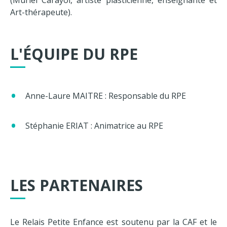
(Muriel Carayol, artiste plasticienne, enseignante et
t
Art-thérapeute).
L'ÉQUIPE DU RPE
Anne-Laure MAITRE : Responsable du RPE
Stéphanie ERIAT : Animatrice au RPE
LES PARTENAIRES
Le Relais Petite Enfance est soutenu par la CAF et le