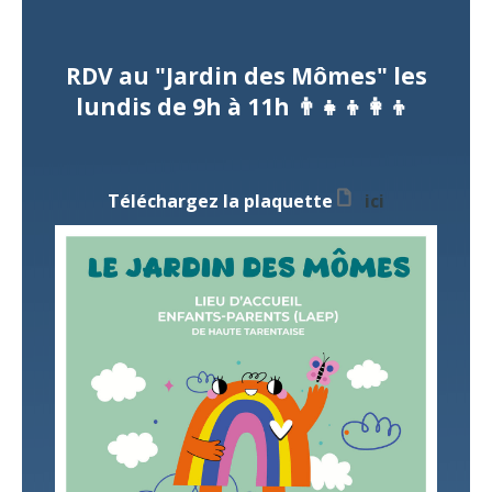
RDV au "Jardin des Mômes" les
lundis de 9h à 11h 👨‍👧‍👦👩‍👦
Téléchargez la plaquette
ici