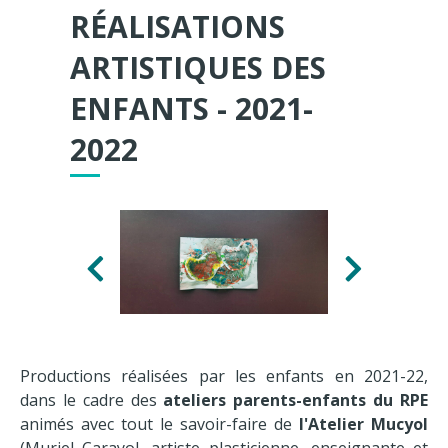
RÉALISATIONS
ARTISTIQUES DES
ENFANTS - 2021-
2022
P
S
r
u
é
i
c
v
é
a
Productions réalisées par les enfants en 2021-22,
d
n
dans le cadre des
ateliers parents-enfants du RPE
e
t
animés avec tout le savoir-faire de
l'Atelier Mucyol
n