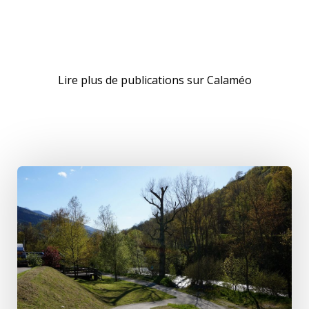
Lire plus de publications sur Calaméo
R
É
S
U
L
T