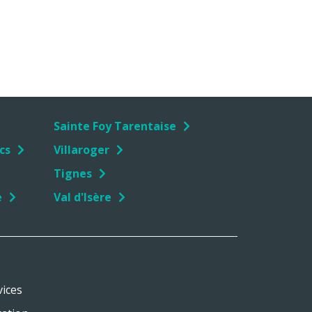
Sainte Foy Tarentaise
cs
Villaroger
Tignes
e
Val d'Isère
vices