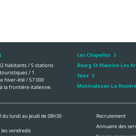
s
Les Chapelles
 habitants / 5 stations
Bourg St Maurice-Les Ar
 touristiques / 1
Séez
ue hiver-été / 57 000
Montvalezan-La-Rosièr
 la frontière italienne.
l du lundi au jeudi de 08h30
Recrutement
Annuaire des ser
les vendredis