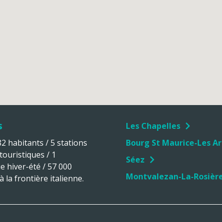
s
Les Chapelles
 habitants / 5 stations
Bourg St Maurice-Les Ar
 touristiques / 1
Séez
ue hiver-été / 57 000
Montvalezan-La-Rosièr
 la frontière italienne.