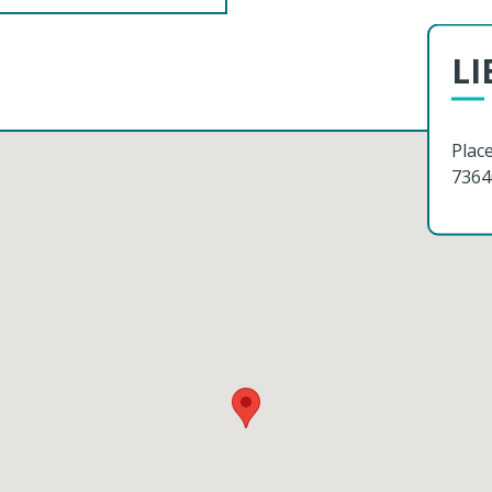
LI
Plac
7364