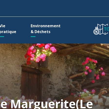
ller à la recherche
Vie
Environnement
pratique
& Déchets
te Marguerite(Le