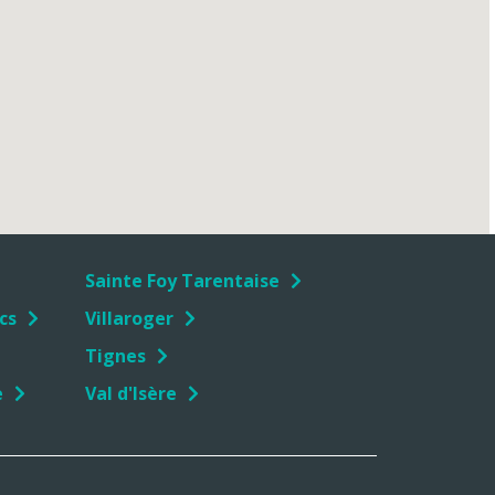
Sainte Foy Tarentaise
cs
Villaroger
Tignes
e
Val d'Isère