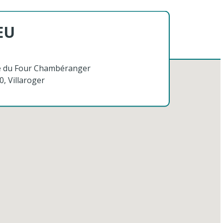
EU
e du Four
Chambéranger
0, Villaroger