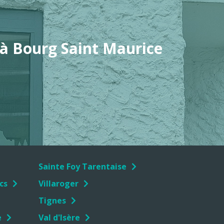
, à Bourg Saint Maurice
Sainte Foy Tarentaise
cs
Villaroger
Tignes
e
Val d'Isère