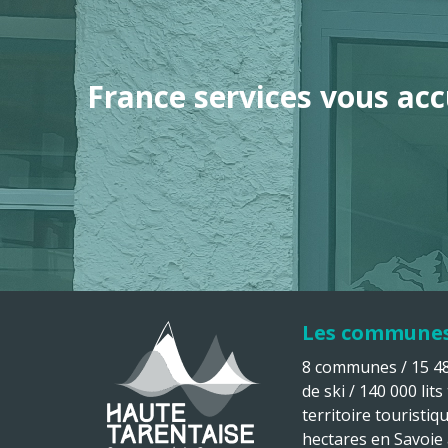
France services vous acc
Les commune
8 communes / 15 482
de ski / 140 000 lits
territoire touristiq
hectares en Savoie à