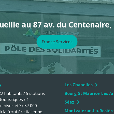
ueille au 87 av. du Centenaire
France Services
s
Les Chapelles
 habitants / 5 stations
Bourg St Maurice-Les Ar
 touristiques / 1
Séez
ue hiver-été / 57 000
Montvalezan-La-Rosièr
 la frontière italienne.