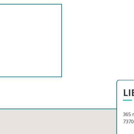
LI
365 
7370