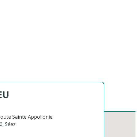
EU
route Sainte Appollonie
0, Séez