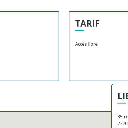
TARIF
Accès libre.
LI
35 r
7370