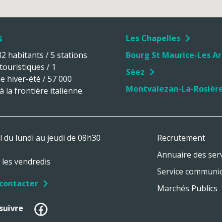
s
Les Chapelles
 habitants / 5 stations
Bourg St Maurice-Les Ar
 touristiques / 1
Séez
ue hiver-été / 57 000
Montvalezan-La-Rosièr
 la frontière italienne.
l du lundi au jeudi de 08h30
Recrutement
Annuaire des ser
les vendredis
Service communi
contacter
Marchés Publics
Facebook
suivre