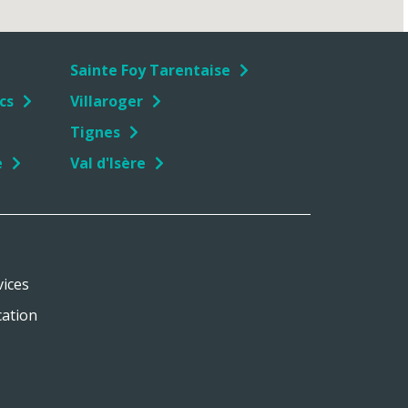
Sainte Foy Tarentaise
cs
Villaroger
Tignes
e
Val d'Isère
vices
cation