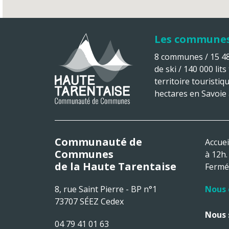
Les commune
8 communes / 15 482
de ski / 140 000 lits
territoire touristiq
hectares en Savoie à
Communauté de
Accuei
Communes
à 12h.
de la Haute Tarentaise
Fermé 
8, rue Saint Pierre - BP n°1
Nous 
73707 SÉEZ Cedex
Nous 
04 79 41 01 63