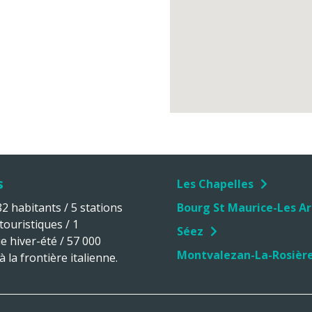
s
Les Chapelles
 habitants / 5 stations
Bourg St Maurice-Les Ar
 touristiques / 1
Séez
ue hiver-été / 57 000
Montvalezan-La-Rosièr
 la frontière italienne.