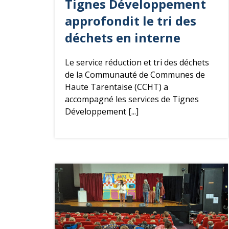
Tignes Développement
é
g
approfondit le tri des
o
déchets
en interne
r
i
Le service réduction et tri des déchets
e
de la Communauté de Communes de
Haute Tarentaise (CCHT) a
accompagné les services de Tignes
Développement [...]