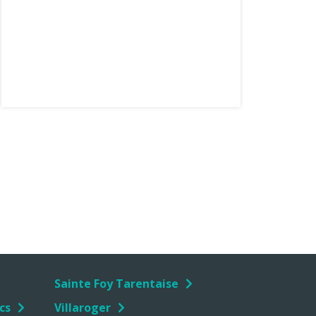
Sainte Foy Tarentaise
cs
Villaroger