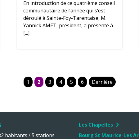
En introduction de ce quatrième conseil
communautaire de l’année qui s’est
déroulé à Sainte-Foy-Tarentaise, M.
Yannick AMET, président, a présenté à
[...]
1
2
3
4
5
6
Dernière
s
Les Chapelles
 habitants / 5 stations
Bourg St Maurice-Les Ar