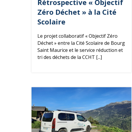
Rétrospective « Objectif
é
g
Zéro Déchet » à la Cité
o
Scolaire
r
i
Le projet collaboratif « Objectif Zéro
e
Déchet » entre la Cité Scolaire de Bourg
Saint Maurice et le service réduction et
tri des déchets de la CCHT [...]