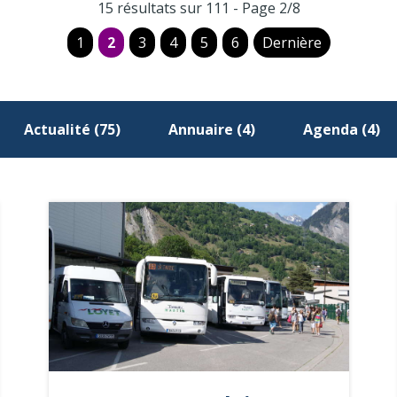
15 résultats sur 111 - Page 2/8
1
2
3
4
5
6
Dernière
Actualité (75)
Annuaire (4)
Agenda (4)