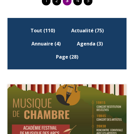
1
2
3
4
5
F
Tout (110)
Actualité (75)
i
l
Annuaire (4)
Agenda (3)
t
r
Page (28)
e
r
p
a
r
c
a
t
é
g